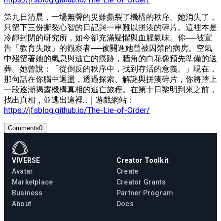
第九日清晨，一場無聲的災難撕裂了機構的秩序。她消失了，
只留下三份撕裂心智的日記與一串難以拼湊的碎片。這裡本是
冷靜封閉的研究所，如今卻充滿疑懼與血腥氣味。你──被宣
告「教育失敗」的觀察者──被關進她曾被囚禁的病房。空氣
中殘留著她的氣息與逃亡的痕跡，牆角的白花像預先準備的送
葬。她曾說：「從倒反的秩序中，找到存活的意義。」現在，
那句話在你腦中迴盪，透過探索、解謎與拼湊碎片，你將踏上
一段逐漸揭露機構真相的逃亡旅程。在第十日黎明到來之前，
找出真相，並逃出這裡...｜遊戲網站：
https://jfsblog.github.io/The-Lie-of-Order/
Comments
0
VIVERSE
Creator Toolkit
Avatar
Create
Marketplace
Creator Grants
Business
Partner Program
About
Docs