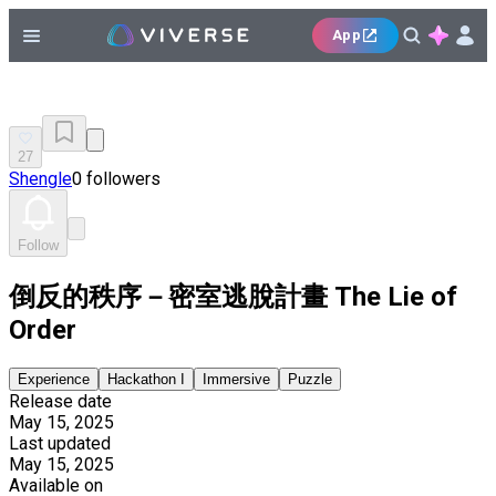
App
27
Shengle
0 followers
Follow
倒反的秩序－密室逃脫計畫 The Lie of
Order
Experience
Hackathon I
Immersive
Puzzle
Release date
May 15, 2025
Last updated
May 15, 2025
Available on