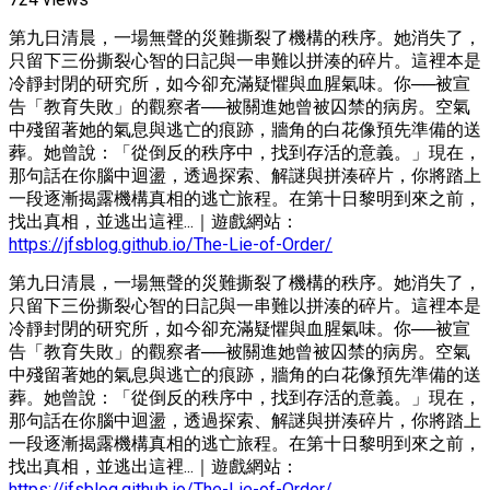
第九日清晨，一場無聲的災難撕裂了機構的秩序。她消失了，
只留下三份撕裂心智的日記與一串難以拼湊的碎片。這裡本是
冷靜封閉的研究所，如今卻充滿疑懼與血腥氣味。你──被宣
告「教育失敗」的觀察者──被關進她曾被囚禁的病房。空氣
中殘留著她的氣息與逃亡的痕跡，牆角的白花像預先準備的送
葬。她曾說：「從倒反的秩序中，找到存活的意義。」現在，
那句話在你腦中迴盪，透過探索、解謎與拼湊碎片，你將踏上
一段逐漸揭露機構真相的逃亡旅程。在第十日黎明到來之前，
找出真相，並逃出這裡...｜遊戲網站：
https://jfsblog.github.io/The-Lie-of-Order/
第九日清晨，一場無聲的災難撕裂了機構的秩序。她消失了，
只留下三份撕裂心智的日記與一串難以拼湊的碎片。這裡本是
冷靜封閉的研究所，如今卻充滿疑懼與血腥氣味。你──被宣
告「教育失敗」的觀察者──被關進她曾被囚禁的病房。空氣
中殘留著她的氣息與逃亡的痕跡，牆角的白花像預先準備的送
葬。她曾說：「從倒反的秩序中，找到存活的意義。」現在，
那句話在你腦中迴盪，透過探索、解謎與拼湊碎片，你將踏上
一段逐漸揭露機構真相的逃亡旅程。在第十日黎明到來之前，
找出真相，並逃出這裡...｜遊戲網站：
https://jfsblog.github.io/The-Lie-of-Order/