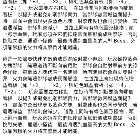
益看板（如「+3」、「×2」）與紅色減益看板（如「-4」、
「÷2」）。玩家需要左右移動，在短時間內判斷要衝向哪個
看板，以提升或避免削弱部隊實力。當部隊數因增益而提升
時，畫面中會出現更多藍色方塊，射擊速度也會同步變快；若
遭遇減益，部隊則會減少。 道路上同時有綠色圓形怪物，頭
上顯示血量。玩家必須在它們抵達畫面底部前成功擊破，否則
挑戰失敗。通過小怪後，最後將遇到血量高的大型 Boss，必
須靠累積的火力將其擊倒才能過關。
這是一款節奏快速的數值成長跑酷射擊小遊戲。玩家操控藍色
方塊部隊，隨著道路不斷向前捲動，部隊會自動射擊前方的綠
色怪物。每個藍方塊代表一名隊員，所有隊員都會自動發射子
彈，火力會隨著部隊數成長而變強。 在道路上會出現綠色增
益看板（如「+3」、「×2」）與紅色減益看板（如「-4」、
「÷2」）。玩家需要左右移動，在短時間內判斷要衝向哪個
看板，以提升或避免削弱部隊實力。當部隊數因增益而提升
時，畫面中會出現更多藍色方塊，射擊速度也會同步變快；若
遭遇減益，部隊則會減少。 道路上同時有綠色圓形怪物，頭
上顯示血量。玩家必須在它們抵達畫面底部前成功擊破，否則
挑戰失敗。通過小怪後，最後將遇到血量高的大型 Boss，必
須靠累積的火力將其擊倒才能過關。