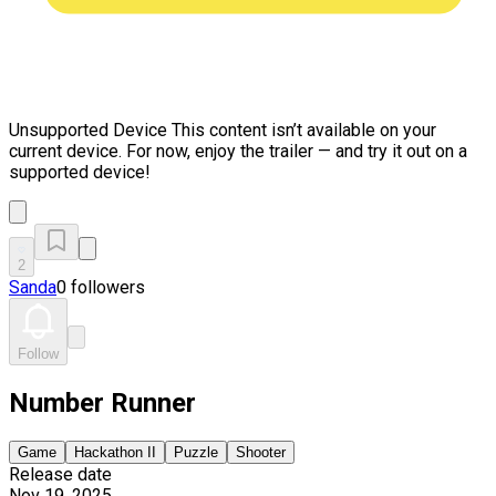
Unsupported Device
This content isn’t available on your
current device. For now, enjoy the trailer — and try it out on a
supported device!
2
Sanda
0 followers
Follow
Number Runner
Game
Hackathon II
Puzzle
Shooter
Release date
Nov 19, 2025