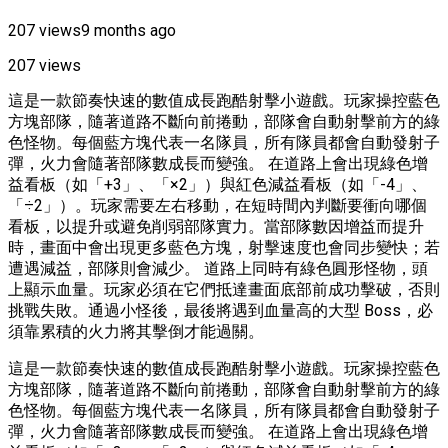
207 views
9 months ago
207 views
這是一款節奏快速的數值成長跑酷射擊小遊戲。玩家操控藍色
方塊部隊，隨著道路不斷向前捲動，部隊會自動射擊前方的綠
色怪物。每個藍方塊代表一名隊員，所有隊員都會自動發射子
彈，火力會隨著部隊數成長而變強。 在道路上會出現綠色增
益看板（如「+3」、「×2」）與紅色減益看板（如「-4」、
「÷2」）。玩家需要左右移動，在短時間內判斷要衝向哪個
看板，以提升或避免削弱部隊實力。當部隊數因增益而提升
時，畫面中會出現更多藍色方塊，射擊速度也會同步變快；若
遭遇減益，部隊則會減少。 道路上同時有綠色圓形怪物，頭
上顯示血量。玩家必須在它們抵達畫面底部前成功擊破，否則
挑戰失敗。通過小怪後，最後將遇到血量高的大型 Boss，必
須靠累積的火力將其擊倒才能過關。
這是一款節奏快速的數值成長跑酷射擊小遊戲。玩家操控藍色
方塊部隊，隨著道路不斷向前捲動，部隊會自動射擊前方的綠
色怪物。每個藍方塊代表一名隊員，所有隊員都會自動發射子
彈，火力會隨著部隊數成長而變強。 在道路上會出現綠色增