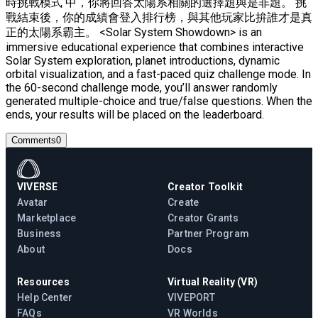
時挑戰模式 中，你將回答太陽系相關的選擇題與是非題。 挑
戰結束後，你的成績會登入排行榜，與其他玩家比拚誰才是真
正的太陽系霸主。 <Solar System Showdown> is an
immersive educational experience that combines interactive
Solar System exploration, planet introductions, dynamic
orbital visualization, and a fast-paced quiz challenge mode. In
the 60-second challenge mode, you’ll answer randomly
generated multiple-choice and true/false questions. When the
ends, your results will be placed on the leaderboard.
Comments
0
VIVERSE
Creator Toolkit
Avatar
Create
Marketplace
Creator Grants
Business
Partner Program
About
Docs
Resources
Virtual Reality (VR)
Help Center
VIVEPORT
FAQs
VR Worlds