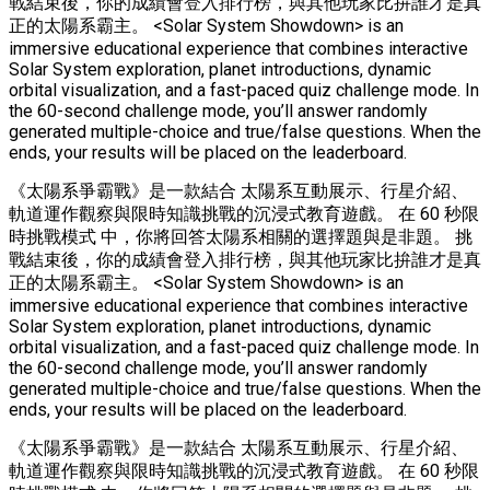
戰結束後，你的成績會登入排行榜，與其他玩家比拚誰才是真
正的太陽系霸主。 <Solar System Showdown> is an
immersive educational experience that combines interactive
Solar System exploration, planet introductions, dynamic
orbital visualization, and a fast-paced quiz challenge mode. In
the 60-second challenge mode, you’ll answer randomly
generated multiple-choice and true/false questions. When the
ends, your results will be placed on the leaderboard.
《太陽系爭霸戰》是一款結合 太陽系互動展示、行星介紹、
軌道運作觀察與限時知識挑戰的沉浸式教育遊戲。 在 60 秒限
時挑戰模式 中，你將回答太陽系相關的選擇題與是非題。 挑
戰結束後，你的成績會登入排行榜，與其他玩家比拚誰才是真
正的太陽系霸主。 <Solar System Showdown> is an
immersive educational experience that combines interactive
Solar System exploration, planet introductions, dynamic
orbital visualization, and a fast-paced quiz challenge mode. In
the 60-second challenge mode, you’ll answer randomly
generated multiple-choice and true/false questions. When the
ends, your results will be placed on the leaderboard.
《太陽系爭霸戰》是一款結合 太陽系互動展示、行星介紹、
軌道運作觀察與限時知識挑戰的沉浸式教育遊戲。 在 60 秒限