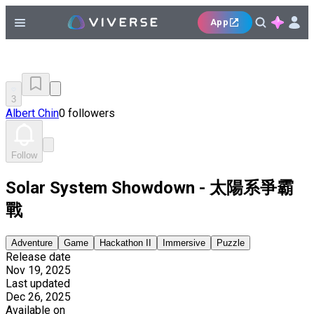
App
3
Albert Chin
0 followers
Follow
Solar System Showdown - 太陽系爭霸
戰
Adventure
Game
Hackathon II
Immersive
Puzzle
Release date
Nov 19, 2025
Last updated
Dec 26, 2025
Available on