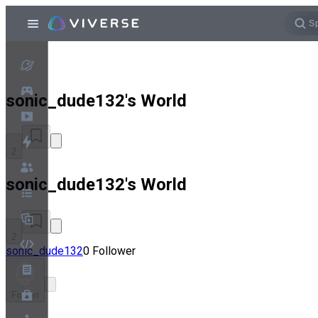
sonic_dude132's World
2
sonic_dude132's World
2
sonic_dude132
0 Follower
Folgen