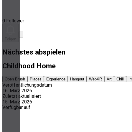
0 Follower
Folgen
Nächstes abspielen
Childhood Home
Open Brush
Places
Experience
Hangout
WebXR
Art
Chill
I
Veröffentlichungsdatum
16. März 2026
Zuletzt aktualisiert
15. März 2026
Verfügbar auf