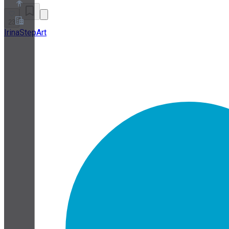
23
IrinaStepArt
Über uns
Partnerprogramm
AGB
Datenschutz
Cookie-Richtlinie
Cookie-Einstellungen
Whitepaper zu Sicherheit und Datenschutz