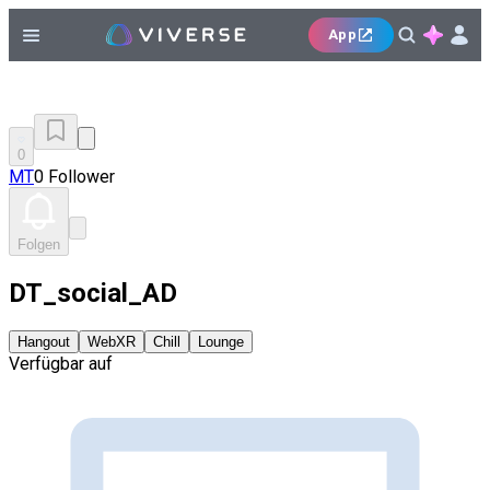
App
0
MT
0 Follower
Folgen
DT_social_AD
Hangout
WebXR
Chill
Lounge
Verfügbar auf