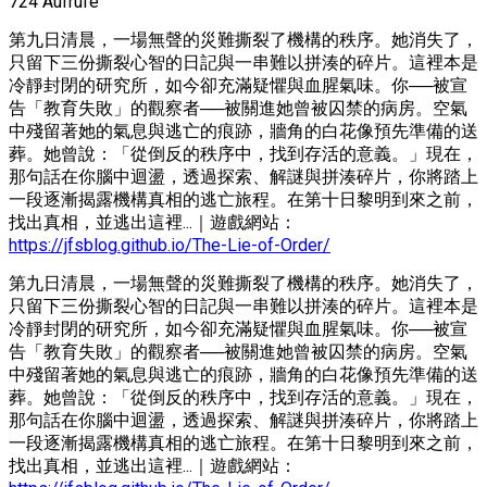
724 Aufrufe
第九日清晨，一場無聲的災難撕裂了機構的秩序。她消失了，
只留下三份撕裂心智的日記與一串難以拼湊的碎片。這裡本是
冷靜封閉的研究所，如今卻充滿疑懼與血腥氣味。你──被宣
告「教育失敗」的觀察者──被關進她曾被囚禁的病房。空氣
中殘留著她的氣息與逃亡的痕跡，牆角的白花像預先準備的送
葬。她曾說：「從倒反的秩序中，找到存活的意義。」現在，
那句話在你腦中迴盪，透過探索、解謎與拼湊碎片，你將踏上
一段逐漸揭露機構真相的逃亡旅程。在第十日黎明到來之前，
找出真相，並逃出這裡...｜遊戲網站：
https://jfsblog.github.io/The-Lie-of-Order/
第九日清晨，一場無聲的災難撕裂了機構的秩序。她消失了，
只留下三份撕裂心智的日記與一串難以拼湊的碎片。這裡本是
冷靜封閉的研究所，如今卻充滿疑懼與血腥氣味。你──被宣
告「教育失敗」的觀察者──被關進她曾被囚禁的病房。空氣
中殘留著她的氣息與逃亡的痕跡，牆角的白花像預先準備的送
葬。她曾說：「從倒反的秩序中，找到存活的意義。」現在，
那句話在你腦中迴盪，透過探索、解謎與拼湊碎片，你將踏上
一段逐漸揭露機構真相的逃亡旅程。在第十日黎明到來之前，
找出真相，並逃出這裡...｜遊戲網站：