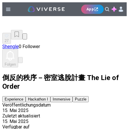
App
27
Shengle
0 Follower
Folgen
倒反的秩序－密室逃脫計畫 The Lie of
Order
Experience
Hackathon I
Immersive
Puzzle
Veröffentlichungsdatum
15. Mai 2025
Zuletzt aktualisiert
15. Mai 2025
Verfügbar auf