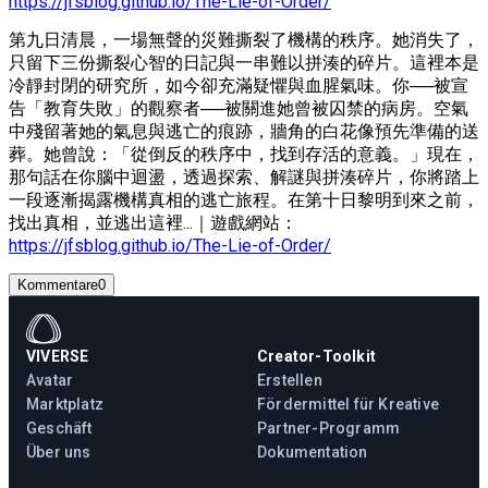
https://jfsblog.github.io/The-Lie-of-Order/
第九日清晨，一場無聲的災難撕裂了機構的秩序。她消失了，
只留下三份撕裂心智的日記與一串難以拼湊的碎片。這裡本是
冷靜封閉的研究所，如今卻充滿疑懼與血腥氣味。你──被宣
告「教育失敗」的觀察者──被關進她曾被囚禁的病房。空氣
中殘留著她的氣息與逃亡的痕跡，牆角的白花像預先準備的送
葬。她曾說：「從倒反的秩序中，找到存活的意義。」現在，
那句話在你腦中迴盪，透過探索、解謎與拼湊碎片，你將踏上
一段逐漸揭露機構真相的逃亡旅程。在第十日黎明到來之前，
找出真相，並逃出這裡...｜遊戲網站：
https://jfsblog.github.io/The-Lie-of-Order/
Kommentare
0
VIVERSE
Creator-Toolkit
Avatar
Erstellen
Marktplatz
Fördermittel für Kreative
Geschäft
Partner-Programm
Über uns
Dokumentation