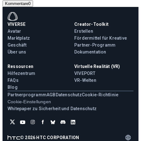
Kommentare
0
VIVERSE
Creator-Toolkit
Avatar
Erstellen
Marktplatz
Fördermittel für Kreative
Geschäft
Partner-Programm
Über uns
Dokumentation
Ressourcen
Virtuelle Realität (VR)
Hilfezentrum
VIVEPORT
FAQs
VR-Welten
Blog
Partnerprogramm
AGB
Datenschutz
Cookie-Richtlinie
Cookie-Einstellungen
Whitepaper zu Sicherheit und Datenschutz
©
2026
HTC CORPORATION