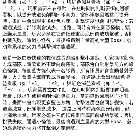
益看板（如「+3」、「×2」）與紅色減益看板（如「-4」、
「÷2」）。玩家需要左右移動，在短時間內判斷要衝向哪個
看板，以提升或避免削弱部隊實力。當部隊數因增益而提升
時，畫面中會出現更多藍色方塊，射擊速度也會同步變快；若
遭遇減益，部隊則會減少。 道路上同時有綠色圓形怪物，頭
上顯示血量。玩家必須在它們抵達畫面底部前成功擊破，否則
挑戰失敗。通過小怪後，最後將遇到血量高的大型 Boss，必
須靠累積的火力將其擊倒才能過關。
這是一款節奏快速的數值成長跑酷射擊小遊戲。玩家操控藍色
方塊部隊，隨著道路不斷向前捲動，部隊會自動射擊前方的綠
色怪物。每個藍方塊代表一名隊員，所有隊員都會自動發射子
彈，火力會隨著部隊數成長而變強。 在道路上會出現綠色增
益看板（如「+3」、「×2」）與紅色減益看板（如「-4」、
「÷2」）。玩家需要左右移動，在短時間內判斷要衝向哪個
看板，以提升或避免削弱部隊實力。當部隊數因增益而提升
時，畫面中會出現更多藍色方塊，射擊速度也會同步變快；若
遭遇減益，部隊則會減少。 道路上同時有綠色圓形怪物，頭
上顯示血量。玩家必須在它們抵達畫面底部前成功擊破，否則
挑戰失敗。通過小怪後，最後將遇到血量高的大型 Boss，必
須靠累積的火力將其擊倒才能過關。