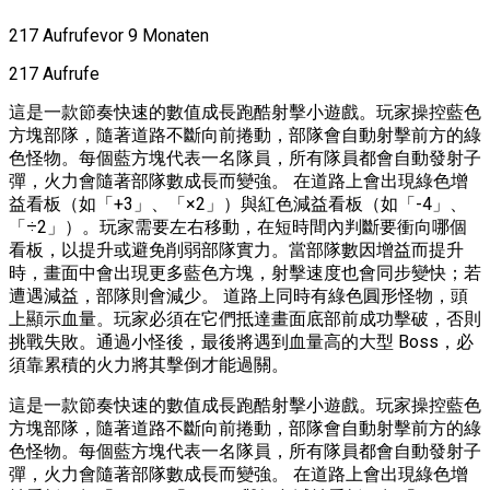
217 Aufrufe
vor 9 Monaten
217 Aufrufe
這是一款節奏快速的數值成長跑酷射擊小遊戲。玩家操控藍色
方塊部隊，隨著道路不斷向前捲動，部隊會自動射擊前方的綠
色怪物。每個藍方塊代表一名隊員，所有隊員都會自動發射子
彈，火力會隨著部隊數成長而變強。 在道路上會出現綠色增
益看板（如「+3」、「×2」）與紅色減益看板（如「-4」、
「÷2」）。玩家需要左右移動，在短時間內判斷要衝向哪個
看板，以提升或避免削弱部隊實力。當部隊數因增益而提升
時，畫面中會出現更多藍色方塊，射擊速度也會同步變快；若
遭遇減益，部隊則會減少。 道路上同時有綠色圓形怪物，頭
上顯示血量。玩家必須在它們抵達畫面底部前成功擊破，否則
挑戰失敗。通過小怪後，最後將遇到血量高的大型 Boss，必
須靠累積的火力將其擊倒才能過關。
這是一款節奏快速的數值成長跑酷射擊小遊戲。玩家操控藍色
方塊部隊，隨著道路不斷向前捲動，部隊會自動射擊前方的綠
色怪物。每個藍方塊代表一名隊員，所有隊員都會自動發射子
彈，火力會隨著部隊數成長而變強。 在道路上會出現綠色增