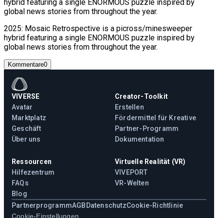
hybrid featuring a single ENORMOUS puzzle inspired by
global news stories from throughout the year.
2025: Mosaic Retrospective is a picross/minesweeper
hybrid featuring a single ENORMOUS puzzle inspired by
global news stories from throughout the year.
Kommentare
0
VIVERSE
Creator-Toolkit
Avatar
Erstellen
Marktplatz
Fördermittel für Kreative
Geschäft
Partner-Programm
Über uns
Dokumentation
Ressourcen
Virtuelle Realität (VR)
Hilfezentrum
VIVEPORT
FAQs
VR-Welten
Blog
Partnerprogramm
AGB
Datenschutz
Cookie-Richtlinie
Cookie-Einstellungen