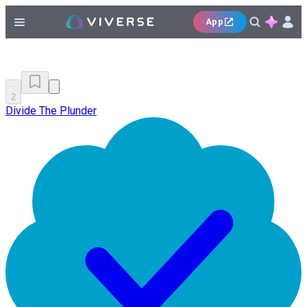
App
2
Divide The Plunder