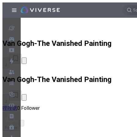
Van Gogh-The Vanished Painting
4
Van Gogh-The Vanished Painting
4
哩哩嗯
0 Follower
Folgen