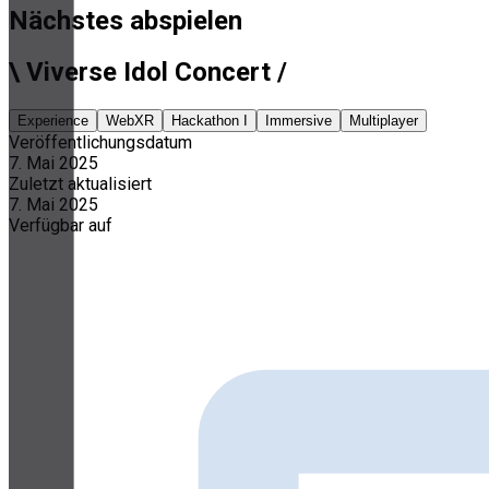
Nächstes abspielen
\ Viverse Idol Concert /
Experience
WebXR
Hackathon I
Immersive
Multiplayer
Veröffentlichungsdatum
7. Mai 2025
Zuletzt aktualisiert
7. Mai 2025
Verfügbar auf