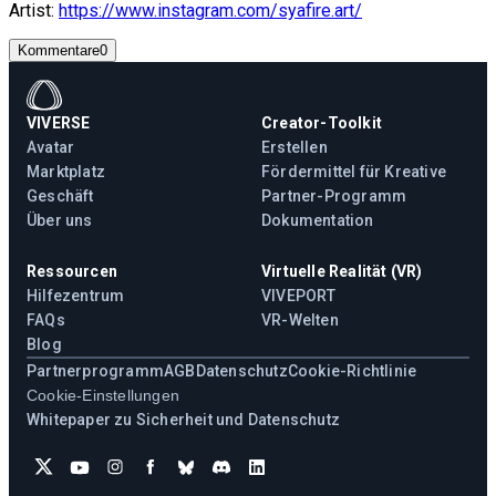
Artist:
https://www.instagram.com/syafire.art/
Kommentare
0
VIVERSE
Creator-Toolkit
Avatar
Erstellen
Marktplatz
Fördermittel für Kreative
Geschäft
Partner-Programm
Über uns
Dokumentation
Ressourcen
Virtuelle Realität (VR)
Hilfezentrum
VIVEPORT
FAQs
VR-Welten
Blog
Partnerprogramm
AGB
Datenschutz
Cookie-Richtlinie
Cookie-Einstellungen
Whitepaper zu Sicherheit und Datenschutz