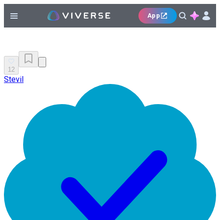
App
12
Stevil