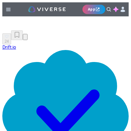
App
24
Drift.io