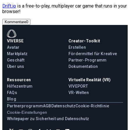
Drift.io
is a free-to-play, multiplayer car game that runs in your
browser!
Kommentare
0
VIVERSE
Creator-Toolkit
Avatar
Erstellen
Marktplatz
Fördermittel für Kreative
Geschäft
Partner-Programm
Über uns
Dokumentation
Ressourcen
Virtuelle Realität (VR)
Hilfezentrum
VIVEPORT
FAQs
VR-Welten
Blog
Partnerprogramm
AGB
Datenschutz
Cookie-Richtlinie
Cookie-Einstellungen
Whitepaper zu Sicherheit und Datenschutz