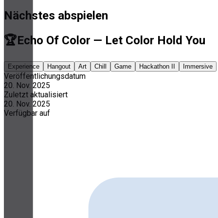
Nächstes abspielen
🏆Echo Of Color — Let Color Hold You
Experience
Hangout
Art
Chill
Game
Hackathon II
Immersive
Veröffentlichungsdatum
20. Nov. 2025
Zuletzt aktualisiert
20. Nov. 2025
Verfügbar auf