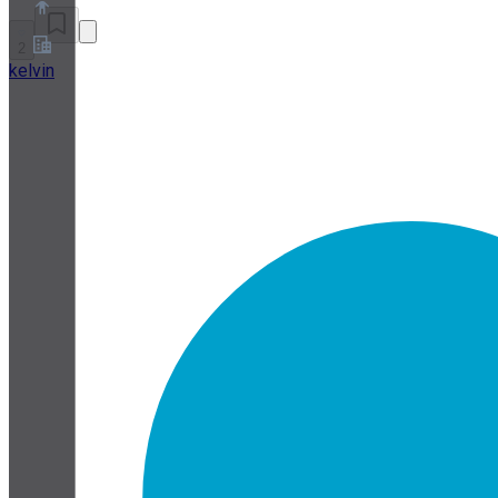
2
kelvin
Acerca de
Programa de socios
Términos de servicio
Política de privacidad
Política de cookies
Configuración de cookies
Informe técnico de seguridad y privacidad