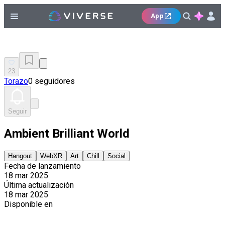
App
23
Torazo
0 seguidores
Seguir
Ambient Brilliant World
Hangout
WebXR
Art
Chill
Social
Fecha de lanzamiento
18 mar 2025
Última actualización
18 mar 2025
Disponible en