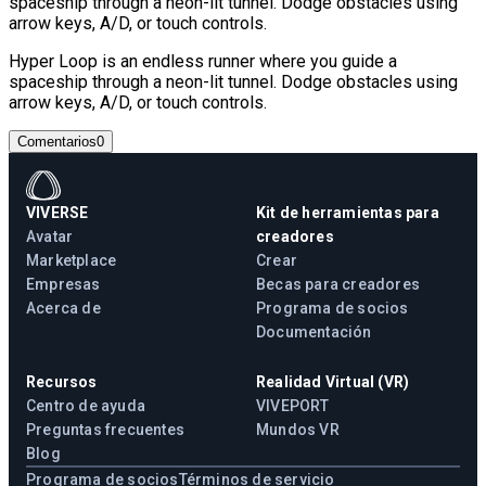
spaceship through a neon-lit tunnel. Dodge obstacles using
arrow keys, A/D, or touch controls.
Hyper Loop is an endless runner where you guide a
spaceship through a neon-lit tunnel. Dodge obstacles using
arrow keys, A/D, or touch controls.
Comentarios
0
VIVERSE
Kit de herramientas para
Avatar
creadores
Marketplace
Crear
Empresas
Becas para creadores
Acerca de
Programa de socios
Documentación
Recursos
Realidad Virtual (VR)
Centro de ayuda
VIVEPORT
Preguntas frecuentes
Mundos VR
Blog
Programa de socios
Términos de servicio