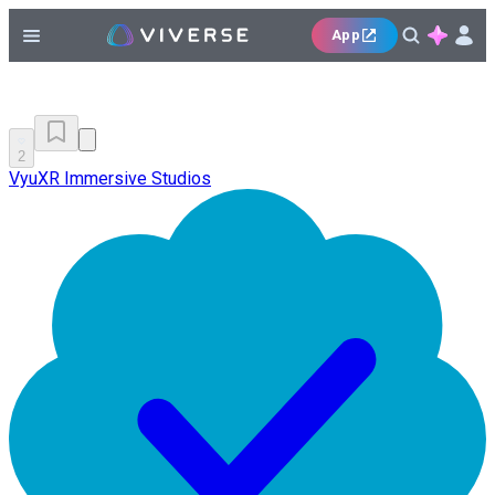
App
2
VyuXR Immersive Studios