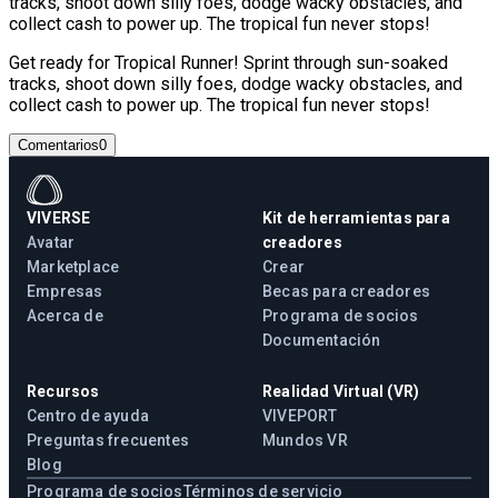
tracks, shoot down silly foes, dodge wacky obstacles, and
collect cash to power up. The tropical fun never stops!
Get ready for Tropical Runner! Sprint through sun-soaked
tracks, shoot down silly foes, dodge wacky obstacles, and
collect cash to power up. The tropical fun never stops!
Comentarios
0
VIVERSE
Kit de herramientas para
Avatar
creadores
Marketplace
Crear
Empresas
Becas para creadores
Acerca de
Programa de socios
Documentación
Recursos
Realidad Virtual (VR)
Centro de ayuda
VIVEPORT
Preguntas frecuentes
Mundos VR
Blog
Programa de socios
Términos de servicio