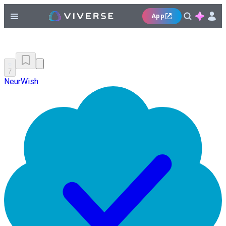
App
7
NeurWish