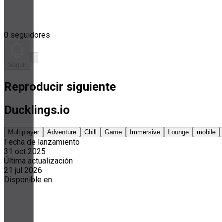
0 seguidores
Seguir
Reproducir siguiente
Ducklings.io
Multiplayer
Adventure
Chill
Game
Immersive
Lounge
mobile
Fecha de lanzamiento
31 oct 2025
Última actualización
21 jul 2026
Disponible en