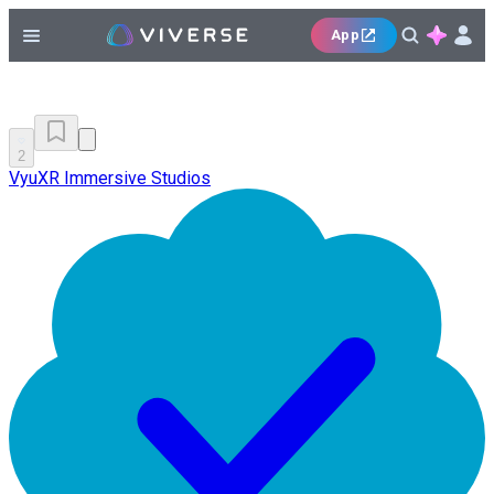
App
2
VyuXR Immersive Studios