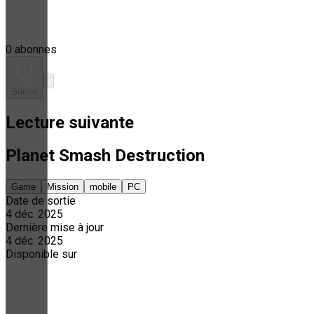
0 abonnes
Suivre
Lecture suivante
Planet Smash Destruction
Game
Mission
mobile
PC
Date de sortie
4 déc. 2025
Dernière mise à jour
4 déc. 2025
Disponible sur