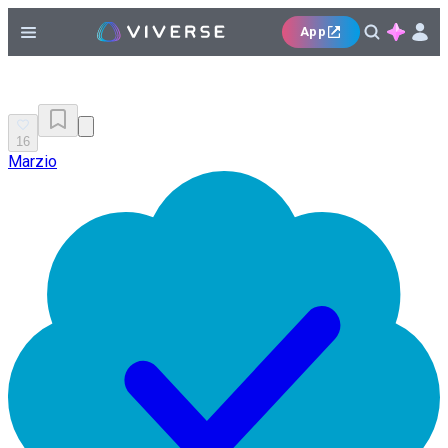
App
16
Marzio