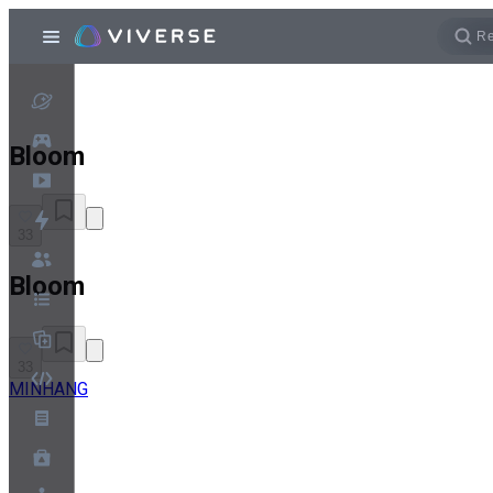
Bloom
33
Bloom
33
MINHANG