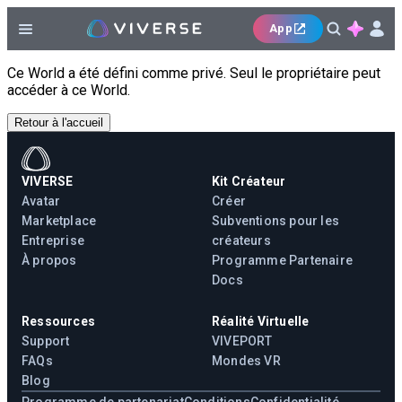
App
Ce World a été défini comme privé. Seul le propriétaire peut
accéder à ce World.
Retour à l'accueil
VIVERSE
Kit Créateur
Avatar
Créer
Marketplace
Subventions pour les
Entreprise
créateurs
À propos
Programme Partenaire
Docs
Ressources
Réalité Virtuelle
Support
VIVEPORT
FAQs
Mondes VR
Blog