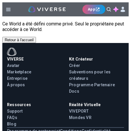
App
Ce World a été défini comme privé. Seul le propriétaire peut
accéder à ce World.
Retour à l'accueil
VIVERSE
Kit Créateur
Avatar
Créer
Marketplace
Subventions pour les
Entreprise
créateurs
À propos
Programme Partenaire
Docs
Ressources
Réalité Virtuelle
Support
VIVEPORT
FAQs
Mondes VR
Blog