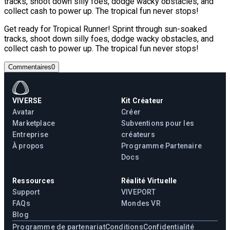
tracks, shoot down silly foes, dodge wacky obstacles, and
collect cash to power up. The tropical fun never stops!
Get ready for Tropical Runner! Sprint through sun-soaked
tracks, shoot down silly foes, dodge wacky obstacles, and
collect cash to power up. The tropical fun never stops!
Commentaires
0
VIVERSE
Kit Créateur
Avatar
Créer
Marketplace
Subventions pour les
Entreprise
créateurs
À propos
Programme Partenaire
Docs
Ressources
Réalité Virtuelle
Support
VIVEPORT
FAQs
Mondes VR
Blog
Programme de partenariat
Conditions
Confidentialité