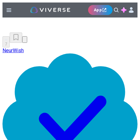
App
7
NeurWish