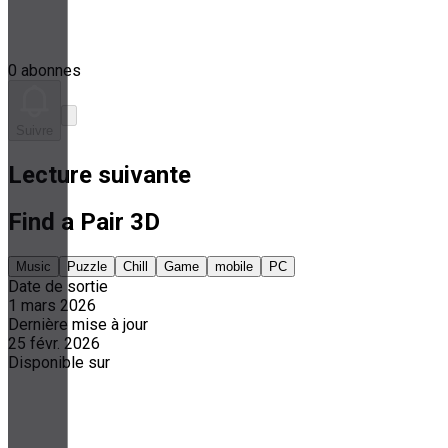
0 abonnes
Suivre
Lecture suivante
Find a Pair 3D
Music
Puzzle
Chill
Game
mobile
PC
Date de sortie
1 mars 2026
Dernière mise à jour
25 févr. 2026
Disponible sur