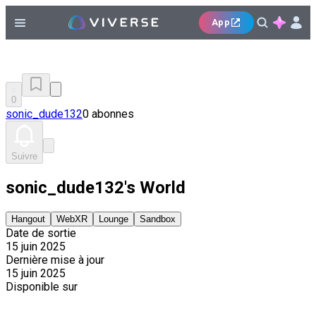
App
0
sonic_dude132
0 abonnes
Suivre
sonic_dude132's World
Hangout
WebXR
Lounge
Sandbox
Date de sortie
15 juin 2025
Dernière mise à jour
15 juin 2025
Disponible sur