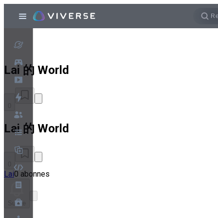
Lai 的 World
0
Lai 的 World
0
Lai
0 abonnes
Suivre