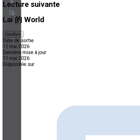
Lecture suivante
Lai 的 World
À propos
Programme de partenariat
Sandbox
Conditions
Date de sortie
Confidentialité
11 mai 2026
Cookies
Dernière mise à jour
Paramètres Cookies
Livre blanc sur la sécurité et la confidentialité
11 mai 2026
Disponible sur