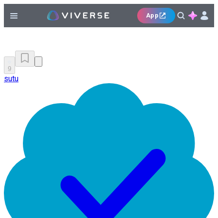
App
9
sutu