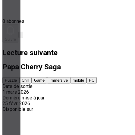
0 abonnes
Suivre
Lecture suivante
Papa Cherry Saga
Puzzle
Chill
Game
Immersive
mobile
PC
Date de sortie
1 mars 2026
Dernière mise à jour
25 févr. 2026
Disponible sur