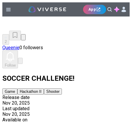
App
2
Queenie
0 followers
Follow
SOCCER CHALLENGE!
Game
Hackathon II
Shooter
Release date
Nov 20, 2025
Last updated
Nov 20, 2025
Available on