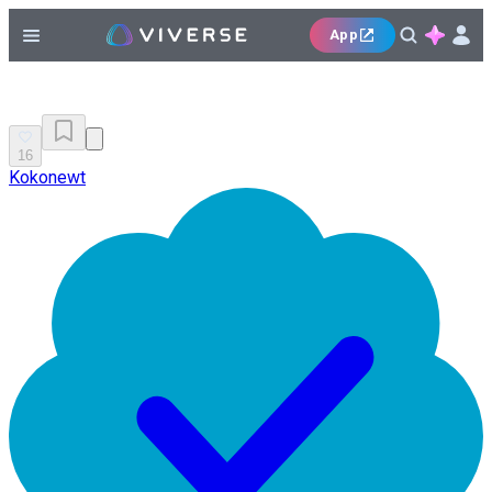
App
16
Kokonewt