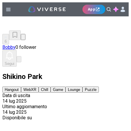
App
6
Bobby
0 follower
Segui
Shikino Park
Hangout
WebXR
Chill
Game
Lounge
Puzzle
Data di uscita
14 lug 2025
Ultimo aggiornamento
14 lug 2025
Disponibile su