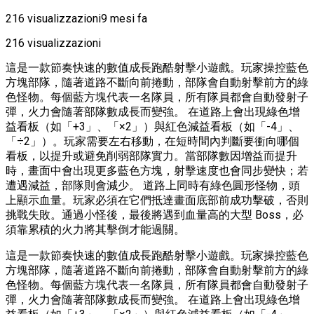
216 visualizzazioni
9 mesi fa
216 visualizzazioni
這是一款節奏快速的數值成長跑酷射擊小遊戲。玩家操控藍色
方塊部隊，隨著道路不斷向前捲動，部隊會自動射擊前方的綠
色怪物。每個藍方塊代表一名隊員，所有隊員都會自動發射子
彈，火力會隨著部隊數成長而變強。 在道路上會出現綠色增
益看板（如「+3」、「×2」）與紅色減益看板（如「-4」、
「÷2」）。玩家需要左右移動，在短時間內判斷要衝向哪個
看板，以提升或避免削弱部隊實力。當部隊數因增益而提升
時，畫面中會出現更多藍色方塊，射擊速度也會同步變快；若
遭遇減益，部隊則會減少。 道路上同時有綠色圓形怪物，頭
上顯示血量。玩家必須在它們抵達畫面底部前成功擊破，否則
挑戰失敗。通過小怪後，最後將遇到血量高的大型 Boss，必
須靠累積的火力將其擊倒才能過關。
這是一款節奏快速的數值成長跑酷射擊小遊戲。玩家操控藍色
方塊部隊，隨著道路不斷向前捲動，部隊會自動射擊前方的綠
色怪物。每個藍方塊代表一名隊員，所有隊員都會自動發射子
彈，火力會隨著部隊數成長而變強。 在道路上會出現綠色增