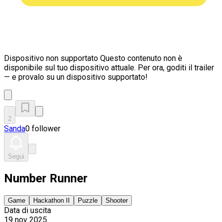
Dispositivo non supportato
Questo contenuto non è
disponibile sul tuo dispositivo attuale. Per ora, goditi il trailer
— e provalo su un dispositivo supportato!
2
Sanda
0 follower
Segui
Number Runner
Game
Hackathon II
Puzzle
Shooter
Data di uscita
19 nov 2025