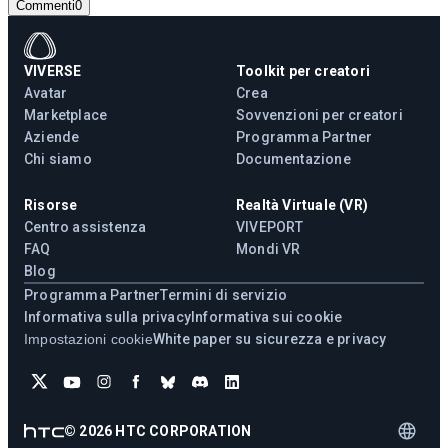
Commenti
0
VIVERSE
Toolkit per creatori
Avatar
Crea
Marketplace
Sovvenzioni per creatori
Aziende
Programma Partner
Chi siamo
Documentazione
Risorse
Realtà Virtuale (VR)
Centro assistenza
VIVEPORT
FAQ
Mondi VR
Blog
Programma Partner
Termini di servizio
Informativa sulla privacy
Informativa sui cookie
Impostazioni cookie
White paper su sicurezza e privacy
©
2026
HTC CORPORATION