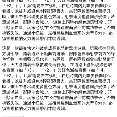
益看板（如「+3」、「×2」）與紅色減益看板（如「-4」、
「÷2」）。玩家需要左右移動，在短時間內判斷要衝向哪個
看板，以提升或避免削弱部隊實力。當部隊數因增益而提升
時，畫面中會出現更多藍色方塊，射擊速度也會同步變快；若
遭遇減益，部隊則會減少。 道路上同時有綠色圓形怪物，頭
上顯示血量。玩家必須在它們抵達畫面底部前成功擊破，否則
挑戰失敗。通過小怪後，最後將遇到血量高的大型 Boss，必
須靠累積的火力將其擊倒才能過關。
這是一款節奏快速的數值成長跑酷射擊小遊戲。玩家操控藍色
方塊部隊，隨著道路不斷向前捲動，部隊會自動射擊前方的綠
色怪物。每個藍方塊代表一名隊員，所有隊員都會自動發射子
彈，火力會隨著部隊數成長而變強。 在道路上會出現綠色增
益看板（如「+3」、「×2」）與紅色減益看板（如「-4」、
「÷2」）。玩家需要左右移動，在短時間內判斷要衝向哪個
看板，以提升或避免削弱部隊實力。當部隊數因增益而提升
時，畫面中會出現更多藍色方塊，射擊速度也會同步變快；若
遭遇減益，部隊則會減少。 道路上同時有綠色圓形怪物，頭
上顯示血量。玩家必須在它們抵達畫面底部前成功擊破，否則
挑戰失敗。通過小怪後，最後將遇到血量高的大型 Boss，必
須靠累積的火力將其擊倒才能過關。