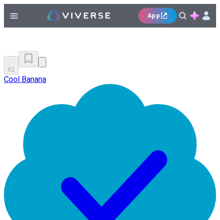
App
61
Cool Banana