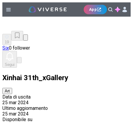
App
19
Six
0 follower
Segui
Xinhai 31th_xGallery
Art
Data di uscita
25 mar 2024
Ultimo aggiornamento
25 mar 2024
Disponibile su