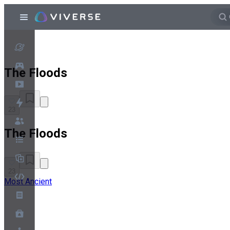
The Floods
23
The Floods
23
Most Ancient