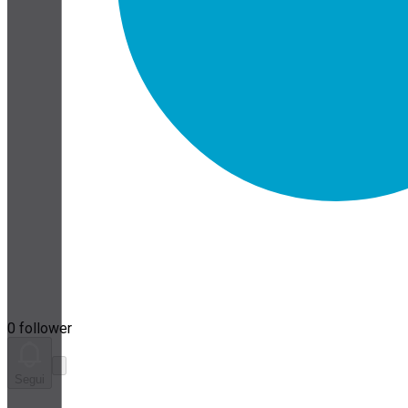
0 follower
Segui