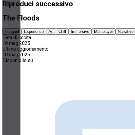
Riproduci successivo
The Floods
Hangout
Experience
Art
Chill
Immersive
Multiplayer
Narrative
Data di uscita
10 mag 2025
Ultimo aggiornamento
10 mag 2025
Disponibile su