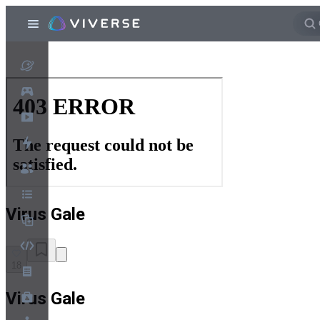
Virus Gale
18
Virus Gale