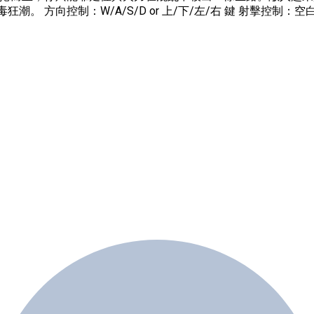
狂潮。 方向控制：W/A/S/D or 上/下/左/右 鍵 射擊控制：空白