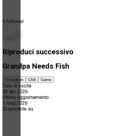
0 follower
Segui
Riproduci successivo
Grandpa Needs Fish
Simulation
Chill
Game
Data di uscita
30 apr 2026
Ultimo aggiornamento
1 mag 2026
Disponibile su