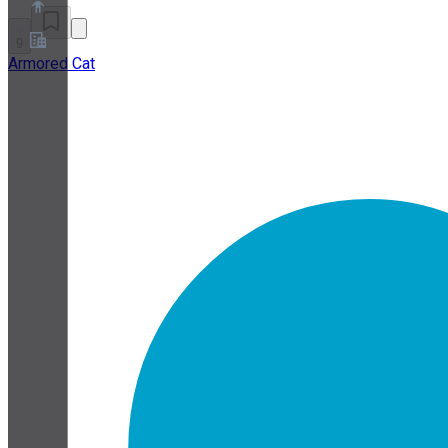
9
Armored Cat
Chi siamo
Programma Partner
Termini di servizio
Informativa sulla privacy
Informativa sui cookie
Impostazioni cookie
White paper su sicurezza e privacy