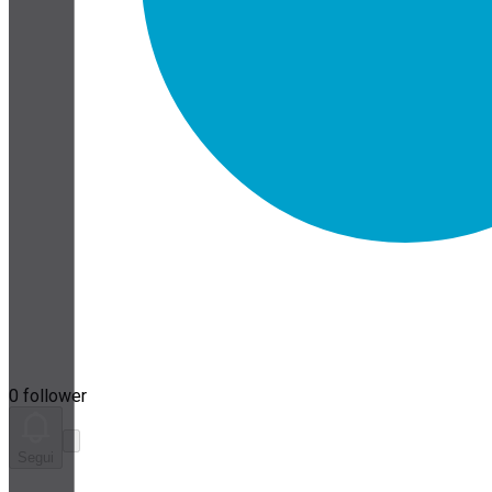
0 follower
Segui