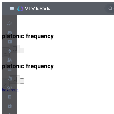
platonic frequency
21
platonic frequency
21
hexeosis