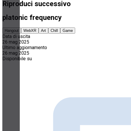
Riproduci successivo
platonic frequency
Hangout
WebXR
Art
Chill
Game
Data di uscita
26 mag 2025
Ultimo aggiornamento
26 mag 2025
Disponibile su