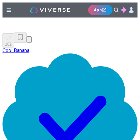
App
102
Cool Banana