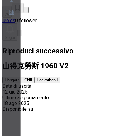
76
leo.cs
0 follower
Chi siamo
Programma Partner
Termini di servizio
Segui
Informativa sulla privacy
Informativa sui cookie
Riproduci successivo
Impostazioni cookie
White paper su sicurezza e privacy
山得克勞斯 1960 V2
Hangout
Chill
Hackathon I
Data di uscita
12 giu 2025
Ultimo aggiornamento
18 ago 2025
Disponibile su