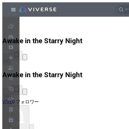
Awake in the Starry Night
24
Awake in the Starry Night
24
VIVE
0 フォロワー