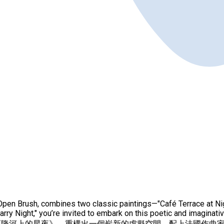
 Open Brush, combines two classic paintings—"Café Terrace at Ni
Starry Night," you’re invited to embark on this poetic and
河上的星夜》，重構出一個嶄新的虛擬空間。配上法國作曲家德布西的