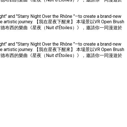
ght" and "Starry Night Over the Rhône "—to create a brand-new
 imaginative artistic journey. 【我在星夜下醒來】 本場景以VR Open Brush
樂曲《星夜（Nuit d'Étoiles）》，邀請你一同漫遊於
ght" and "Starry Night Over the Rhône "—to create a brand-new
 imaginative artistic journey. 【我在星夜下醒來】 本場景以VR Open Brush
樂曲《星夜（Nuit d'Étoiles）》，邀請你一同漫遊於