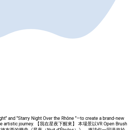
ght" and "Starry Night Over the Rhône "—to create a brand-new
 imaginative artistic journey. 【我在星夜下醒來】 本場景以VR Open Brush
樂曲《星夜（Nuit d'Étoiles）》，邀請你一同漫遊於