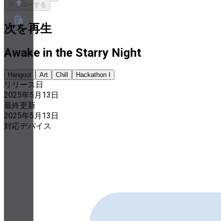
フォローする
次を再生
概要
Awake in the Starry Night
パートナープログラム
利用規約
プライバシーポリシー
Hangout
Art
Chill
Hackathon I
Cookieポリシー
クッキー設定
リリース日
セキュリティとプライバシーのホワイトペーパー
2025年5月13日
最終更新
2025年5月13日
対応デバイス