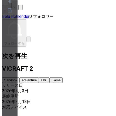
1
Bela Bohlender
0 フォロワー
概要
パートナープログラム
利用規約
プライバシーポリシー
Cookieポリシー
フォローする
クッキー設定
セキュリティとプライバシーのホワイトペーパー
次を再生
VICRAFT 2
Sandbox
Adventure
Chill
Game
リリース日
2026年4月3日
最終更新
2026年3月18日
対応デバイス