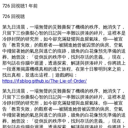
726 回視聴
1 年前
726 回視聴
第九日清晨，一場無聲的災難撕裂了機構的秩序。她消失了，
只留下三份撕裂心智的日記與一串難以拼湊的碎片。這裡本是
冷靜封閉的研究所，如今卻充滿疑懼與血腥氣味。你──被宣
告「教育失敗」的觀察者──被關進她曾被囚禁的病房。空氣
中殘留著她的氣息與逃亡的痕跡，牆角的白花像預先準備的送
葬。她曾說：「從倒反的秩序中，找到存活的意義。」現在，
那句話在你腦中迴盪，透過探索、解謎與拼湊碎片，你將踏上
一段逐漸揭露機構真相的逃亡旅程。在第十日黎明到來之前，
找出真相，並逃出這裡...｜遊戲網站：
https://jfsblog.github.io/The-Lie-of-Order/
第九日清晨，一場無聲的災難撕裂了機構的秩序。她消失了，
只留下三份撕裂心智的日記與一串難以拼湊的碎片。這裡本是
冷靜封閉的研究所，如今卻充滿疑懼與血腥氣味。你──被宣
告「教育失敗」的觀察者──被關進她曾被囚禁的病房。空氣
中殘留著她的氣息與逃亡的痕跡，牆角的白花像預先準備的送
葬。她曾說：「從倒反的秩序中，找到存活的意義。」現在，
那句話在你腦中迴盪，透過探索、解謎與拼湊碎片，你將踏上