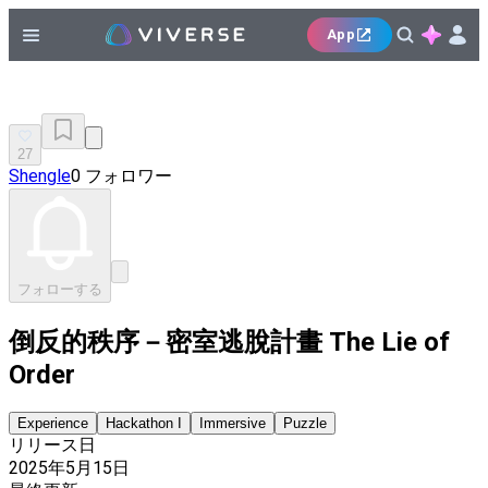
App
27
Shengle
0 フォロワー
フォローする
倒反的秩序－密室逃脫計畫 The Lie of
Order
Experience
Hackathon I
Immersive
Puzzle
リリース日
2025年5月15日