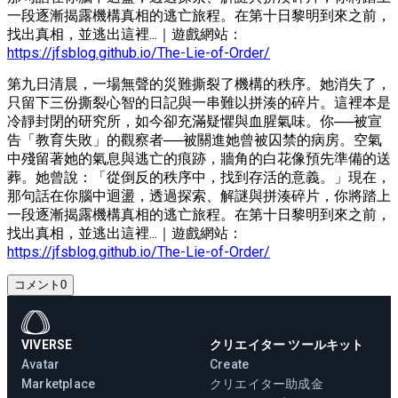
一段逐漸揭露機構真相的逃亡旅程。在第十日黎明到來之前，
找出真相，並逃出這裡...｜遊戲網站：
https://jfsblog.github.io/The-Lie-of-Order/
第九日清晨，一場無聲的災難撕裂了機構的秩序。她消失了，
只留下三份撕裂心智的日記與一串難以拼湊的碎片。這裡本是
冷靜封閉的研究所，如今卻充滿疑懼與血腥氣味。你──被宣
告「教育失敗」的觀察者──被關進她曾被囚禁的病房。空氣
中殘留著她的氣息與逃亡的痕跡，牆角的白花像預先準備的送
葬。她曾說：「從倒反的秩序中，找到存活的意義。」現在，
那句話在你腦中迴盪，透過探索、解謎與拼湊碎片，你將踏上
一段逐漸揭露機構真相的逃亡旅程。在第十日黎明到來之前，
找出真相，並逃出這裡...｜遊戲網站：
https://jfsblog.github.io/The-Lie-of-Order/
コメント
0
VIVERSE
クリエイター ツールキット
Avatar
Create
Marketplace
クリエイター助成金