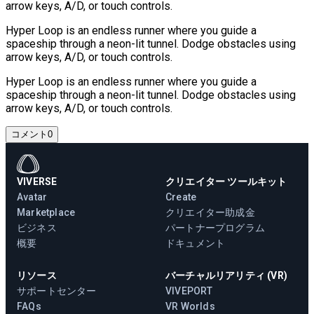
arrow keys, A/D, or touch controls.
Hyper Loop is an endless runner where you guide a
spaceship through a neon-lit tunnel. Dodge obstacles using
arrow keys, A/D, or touch controls.
Hyper Loop is an endless runner where you guide a
spaceship through a neon-lit tunnel. Dodge obstacles using
arrow keys, A/D, or touch controls.
コメント
0
VIVERSE
クリエイター ツールキット
Avatar
Create
Marketplace
クリエイター助成金
ビジネス
パートナープログラム
概要
ドキュメント
リソース
バーチャルリアリティ (VR)
サポートセンター
VIVEPORT
FAQs
VR Worlds