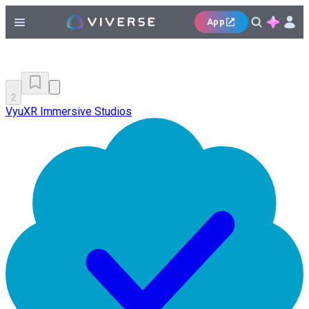
App
2
VyuXR Immersive Studios