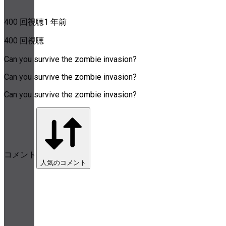
400 回視聴
1 年前
400 回視聴
Can you survive the zombie invasion?
Can you survive the zombie invasion?
Can you survive the zombie invasion?
コメント
人気のコメント