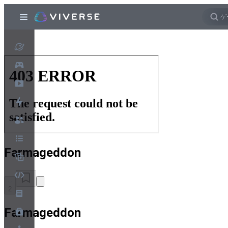
Farmageddon
2
Farmageddon