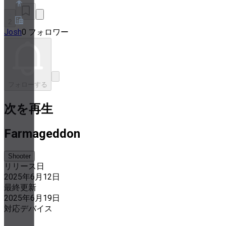
2
Josh
0 フォロワー
概要
パートナープログラム
利用規約
プライバシーポリシー
Cookieポリシー
フォローする
クッキー設定
セキュリティとプライバシーのホワイトペーパー
次を再生
Farmageddon
Shooter
リリース日
2025年6月12日
最終更新
2025年6月19日
対応デバイス