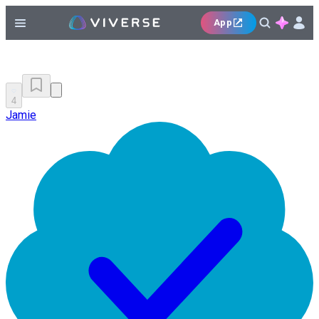
App
4
Jamie